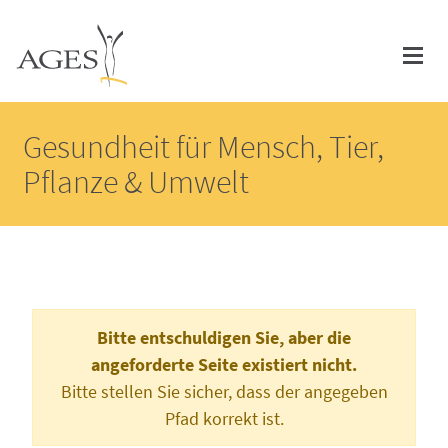
Accesskey
Accesskey
Accesskey
Zum Inhalt springen
Zum Hauptmenü springen
Zur Suche springen
AGES Startseite
[3]
[1]
[2]
Navi
Gesundheit für Mensch, Tier,
Pflanze & Umwelt
Bitte entschuldigen Sie, aber die
angeforderte Seite existiert nicht.
Bitte stellen Sie sicher, dass der angegeben
Pfad korrekt ist.